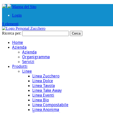
Mappa del Sito
Login
0 elementi
Ricerca per:
Home
Azienda
Azienda
Organigramma
Servizi
Prodotti
Linee
Linea Zucchero
Linea Dolce
Linea Tavola
Linea Take Away
Linea Eventi
Linea Bio
Linea Compostabile
Linea Anonima