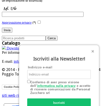
un'impostazione di sicurezza)
Approvazione privacy
(*)
Catalogo
Download PDF
Per informazioni:
Tel: +39 0541 629284
Iscriviti alla Newsletter!
E-mail:
info@personalzucchero.com
Indirizzo e-mail
© 2014 - Personal Zucchero srl - Piazza Allende, 1 - 47824
Poggio Torriana (RN)
Confermo di aver preso visione
dell’
informativa sulla privacy
e accetto
Privacy
Cookie Policy
di ricevere comunicazioni da Personal
Zucchero srl
siti web rimini
Hi-Net
Iscriviti