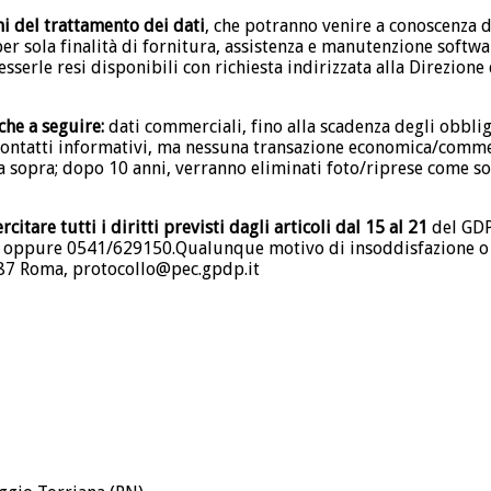
i del trattamento dei dati
, che potranno venire a conoscenza dei
er sola finalità di fornitura, assistenza e manutenzione softwar
esserle resi disponibili con richiesta indirizzata alla Direzione
iche a seguire:
dati commerciali, fino alla scadenza degli obblig
ontatti informativi, ma nessuna transazione economica/commer
a sopra; dopo 10 anni, verranno eliminati foto/riprese come sop
rcitare tutti i diritti previsti dagli articoli dal 15 al 21
del GDP
oppure 0541/629150.Qualunque motivo di insoddisfazione o pr
0187 Roma, protocollo@pec.gpdp.it