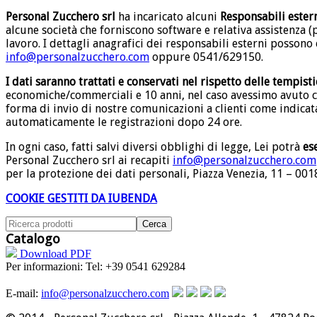
Personal Zucchero srl
ha incaricato alcuni
Responsabili estern
alcune società che forniscono software e relativa assistenza (p
lavoro. I dettagli anagrafici dei responsabili esterni possono 
info@personalzucchero.com
oppure 0541/629150.
I dati
saranno trattati e conservati nel rispetto delle tempist
economiche/commerciali e 10 anni, nel caso avessimo avuto c
forma di invio di nostre comunicazioni a clienti come indicat
automaticamente le registrazioni dopo 24 ore.
In ogni caso, fatti salvi diversi obblighi di legge, Lei potrà
ese
Personal Zucchero srl ai recapiti
info@personalzucchero.com
per la protezione dei dati personali, Piazza Venezia, 11 – 0
COOKIE GESTITI DA IUBENDA
Catalogo
Download PDF
Per informazioni:
Tel: +39 0541 629284
E-mail:
info@personalzucchero.com