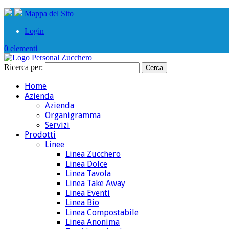
Mappa del Sito
Login
0 elementi
Ricerca per:
Home
Azienda
Azienda
Organigramma
Servizi
Prodotti
Linee
Linea Zucchero
Linea Dolce
Linea Tavola
Linea Take Away
Linea Eventi
Linea Bio
Linea Compostabile
Linea Anonima