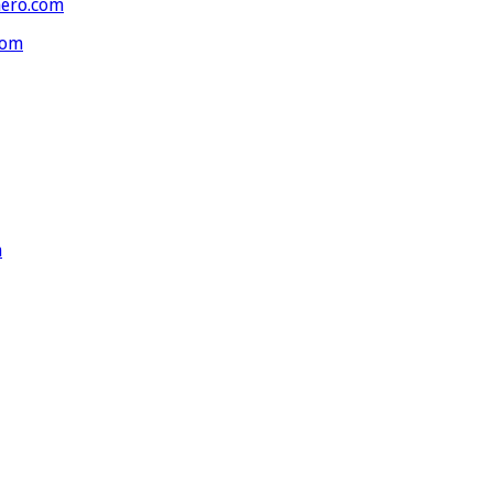
ero.com
com
m