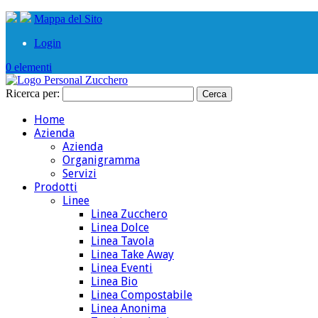
Mappa del Sito
Login
0 elementi
Ricerca per:
Home
Azienda
Azienda
Organigramma
Servizi
Prodotti
Linee
Linea Zucchero
Linea Dolce
Linea Tavola
Linea Take Away
Linea Eventi
Linea Bio
Linea Compostabile
Linea Anonima