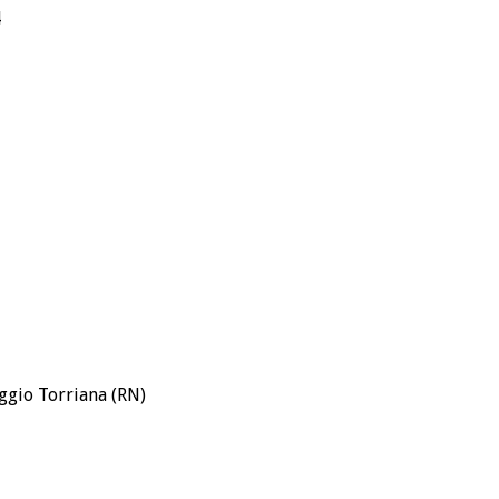
4
oggio Torriana (RN)