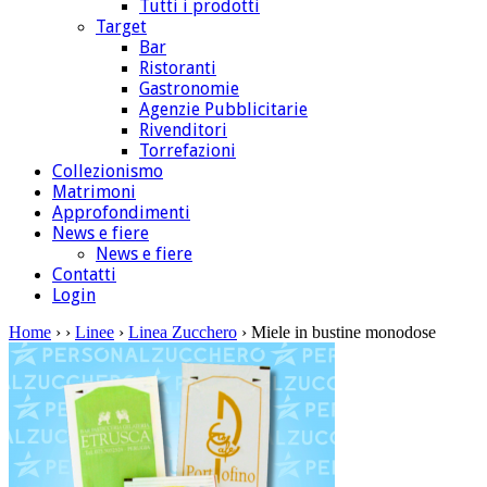
Tutti i prodotti
Target
Bar
Ristoranti
Gastronomie
Agenzie Pubblicitarie
Rivenditori
Torrefazioni
Collezionismo
Matrimoni
Approfondimenti
News e fiere
News e fiere
Contatti
Login
Home
›
›
Linee
›
Linea Zucchero
› Miele in bustine monodose