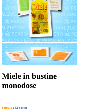
Miele in bustine
monodose
Formato
:
4,5 x 8
cm