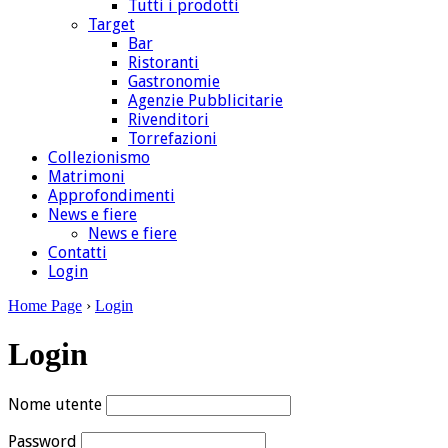
Tutti i prodotti
Target
Bar
Ristoranti
Gastronomie
Agenzie Pubblicitarie
Rivenditori
Torrefazioni
Collezionismo
Matrimoni
Approfondimenti
News e fiere
News e fiere
Contatti
Login
Home Page
›
Login
Login
Nome utente
Password