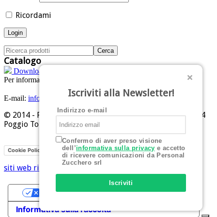
Ricordami
Catalogo
Download PDF
Per informazioni:
Tel: +39 0541 629284
Iscriviti alla Newsletter!
E-mail:
info@personalzucchero.com
Indirizzo e-mail
© 2014 - Personal Zucchero srl - Piazza Allende, 1 - 47824
Poggio Torriana (RN)
Confermo di aver preso visione
dell’
informativa sulla privacy
e accetto
Privacy
Cookie Policy
di ricevere comunicazioni da Personal
Zucchero srl
siti web rimini
Hi-Net
Iscriviti
Le tue preferenze relative alla privacy
Informativa sulla raccolta