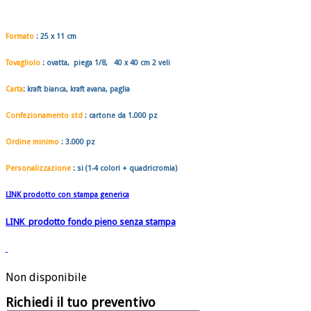
Formato
:
25 x 11
cm
Tovagliolo
:
ovatta, piega 1/8, 40 x 40
cm
2 veli
Carta
: kraft bianca, kraft avana, paglia
Confezionamento std
: cartone da
1.000 pz
Ordine minimo
:
3.000 pz
Personalizzazione
: si (1-4 colori + quadricromia)
LINK prodotto con stampa generica
LINK prodotto fondo pieno senza stampa
Non disponibile
Richiedi il tuo preventivo