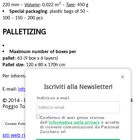
3
220 mm –
Volume
: 0,022 m
–
Tare
: 450 g
Special packaging
: plastic bags of 50 –
100 – 150 – 200 pcs
PALLETIZING
Maximum number of boxes per
pallet
: 63 (9 box x 6 layers)
Pallet size
: 120 x 80 x 170h cm
Per informazioni:
Tel: +39 0541 629284
Iscriviti alla Newsletter!
E-mail:
info@personalzucchero.com
Indirizzo e-mail
© 2014 - Personal Zucchero srl - Piazza Allende, 1 - 47824
Poggio Torriana (RN)
Confermo di aver preso visione
dell’
informativa sulla privacy
e accetto
Privacy
Cookie Policy
di ricevere comunicazioni da Personal
Zucchero srl
siti web rimini
Hi-Net