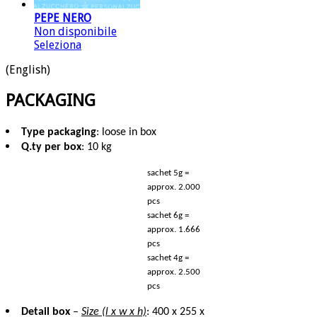
PEPE NERO
Non disponibile
Seleziona
(English)
PACKAGING
Type packaging
: loose in box
Q.ty per box
: 10 kg
sachet 5g =
approx. 2.000
pcs
sachet 6g =
approx. 1.666
pcs
sachet 4g =
approx. 2.500
pcs
Detail box
–
Size (l x w x h)
: 400 x 255 x