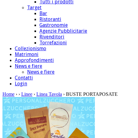
Tutti i prodotti
Target
Bar
Ristoranti
Gastronomie
Agenzie Pubblicitarie
Rivenditori
Torrefazioni
Collezionismo
Matrimoni
Approfondimenti
News e fiere
News e fiere
Contatti
Login
Home
›
›
Linee
›
Linea Tavola
› BUSTE PORTAPOSATE