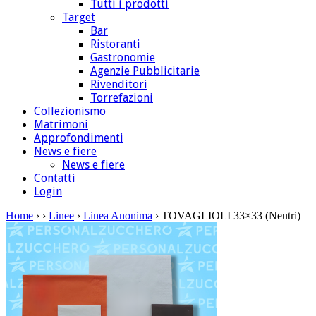
Tutti i prodotti
Target
Bar
Ristoranti
Gastronomie
Agenzie Pubblicitarie
Rivenditori
Torrefazioni
Collezionismo
Matrimoni
Approfondimenti
News e fiere
News e fiere
Contatti
Login
Home
›
›
Linee
›
Linea Anonima
› TOVAGLIOLI 33×33 (Neutri)