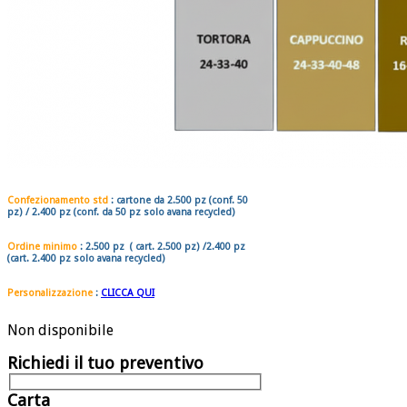
Confezionamento std
: cartone da
2.50
0
pz
(conf. 50
pz) /
2.400
pz
(conf. da 50 pz solo avana recycled)
Ordine minimo
:
2.500 pz
( cart. 2.500 pz) /
2.400 pz
(
cart. 2.400 pz solo avana recycled)
Personalizzazione
:
CLICCA QUI
Non disponibile
Richiedi il tuo preventivo
Carta