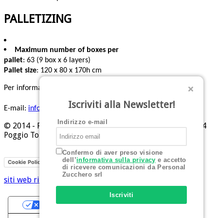
PALLETIZING
Maximum number of boxes per
pallet
: 63 (9 box x 6 layers)
Pallet size
: 120 x 80 x 170h cm
Per informazioni:
Tel: +39 0541 629284
Iscriviti alla Newsletter!
E-mail:
info@personalzucchero.com
Indirizzo e-mail
© 2014 - Personal Zucchero srl - Piazza Allende, 1 - 47824
Poggio Torriana (RN)
Confermo di aver preso visione
dell’
informativa sulla privacy
e accetto
Privacy
Cookie Policy
di ricevere comunicazioni da Personal
Zucchero srl
siti web rimini
Hi-Net
Iscriviti
Le tue preferenze relative alla privacy