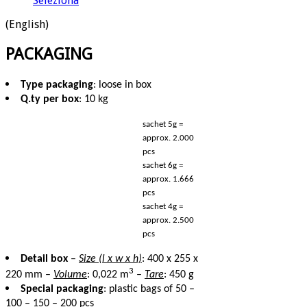
Seleziona
(English)
PACKAGING
Type packaging
: loose in box
Q.ty per box
: 10 kg
sachet 5g =
approx. 2.000
pcs
sachet 6g =
approx. 1.666
pcs
sachet 4g =
approx. 2.500
pcs
Detail box
–
Size (l x w x h)
: 400 x 255 x
3
220 mm –
Volume
: 0,022 m
–
Tare
: 450 g
Special packaging
: plastic bags of 50 –
100 – 150 – 200 pcs