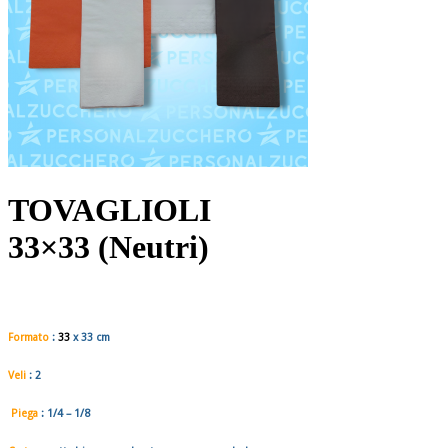
TOVAGLIOLI
33×33 (Neutri)
Formato
:
33
x 33
cm
Veli
: 2
Piega
: 1/4 – 1/8