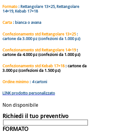
Formato
:
Rettangolare
13×25
,
Rettangolare
14×19
,
Kebab 17×18
Carta
: bianca o avana
Confezionament
o std
Rettangolare
13×25
:
cartone da 3.000 pz
(confezioni da 1.000 pz)
Confezionamento std
Rettangolare
14×19
:
cartone da 4.000 pz
(confezioni da 1.000 pz)
Confezionamento std
Kebab 17×18
:
cartone da
3.000 pz
(confezioni da 1.500 pz)
Ordine minimo
:
4 cartoni
LINK prodotto personalizzato
Non disponibile
Richiedi il tuo preventivo
FORMATO