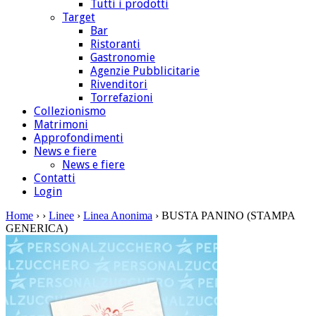
Tutti i prodotti
Target
Bar
Ristoranti
Gastronomie
Agenzie Pubblicitarie
Rivenditori
Torrefazioni
Collezionismo
Matrimoni
Approfondimenti
News e fiere
News e fiere
Contatti
Login
Home
›
›
Linee
›
Linea Anonima
› BUSTA PANINO (STAMPA
GENERICA)