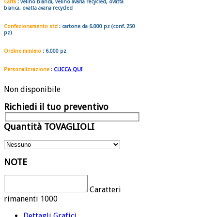
Carta
: velino bianca, velino avana recycled, ovatta
bianca, ovatta avana recycled
Confezionamento std
: cartone da
6.00
0
pz
(conf. 250
pz)
Ordine minimo
: 6.000 pz
Personalizzazione
:
CLICCA QUI
Non disponibile
Richiedi il tuo preventivo
Quantità TOVAGLIOLI
NOTE
Caratteri
rimanenti
1000
Dettagli Grafici