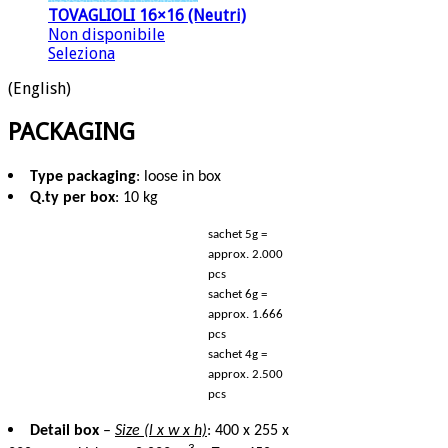
TOVAGLIOLI 16×16 (Neutri)
Non disponibile
Seleziona
(English)
PACKAGING
Type packaging
: loose in box
Q.ty per box
: 10 kg
sachet 5g =
approx. 2.000
pcs
sachet 6g =
approx. 1.666
pcs
sachet 4g =
approx. 2.500
pcs
Detail box
–
Size (l x w x h)
: 400 x 255 x