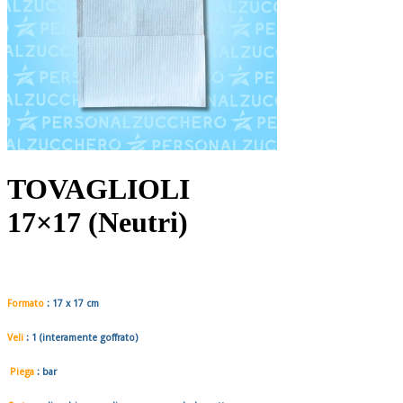
TOVAGLIOLI
17×17 (Neutri)
Formato
:
17 x 17
cm
Veli
: 1 (interamente goffrato)
Piega
: bar