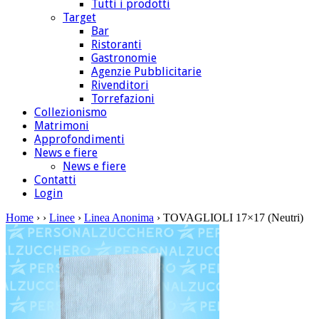
Tutti i prodotti
Target
Bar
Ristoranti
Gastronomie
Agenzie Pubblicitarie
Rivenditori
Torrefazioni
Collezionismo
Matrimoni
Approfondimenti
News e fiere
News e fiere
Contatti
Login
Home
›
›
Linee
›
Linea Anonima
› TOVAGLIOLI 17×17 (Neutri)