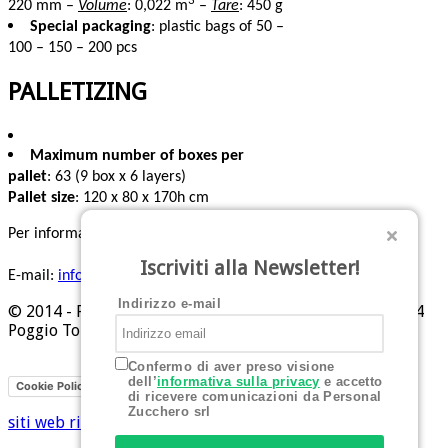
3
220 mm –
Volume
: 0,022 m
–
Tare
: 450 g
Special packaging
: plastic bags of 50 –
100 – 150 – 200 pcs
PALLETIZING
Maximum number of boxes per
pallet
: 63 (9 box x 6 layers)
Pallet size
: 120 x 80 x 170h cm
Per informazioni:
Tel: +39 0541 629284
Iscriviti alla Newsletter!
E-mail:
info@personalzucchero.com
Indirizzo e-mail
© 2014 - Personal Zucchero srl - Piazza Allende, 1 - 47824
Poggio Torriana (RN)
Confermo di aver preso visione
dell’
informativa sulla privacy
e accetto
Privacy
Cookie Policy
di ricevere comunicazioni da Personal
Zucchero srl
siti web rimini
Hi-Net