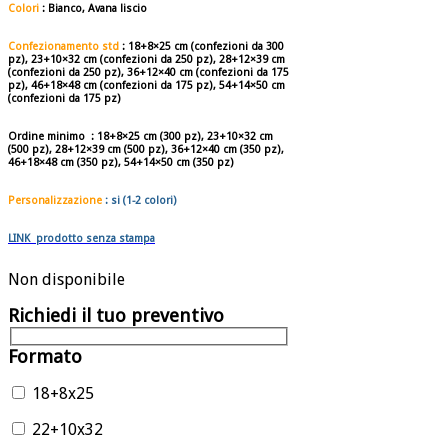
Colori
:
Bianco, Avana liscio
Confezionamento std
:
18+8×25 cm
(confezioni da
300
pz
),
23+10×32 cm
(confezioni da
250 pz
),
28+12×39 cm
(confezioni da
250 pz
),
36+12×40 cm
(confezioni da
175
pz
),
46+18×48 cm
(confezioni da
175 pz
),
54+14×50
cm
(confezioni da
175 pz
)
Ordine minimo
:
18+8×25 cm
(
300 pz
)
,
23+10×32 cm
(
500 pz
)
,
28+12×39 cm
(
500
pz
)
, 36
+12×40 cm
(
350 pz
),
46
+18×48 cm
(
350
pz
)
, 54+14×50 cm
(
350
pz
)
Personalizzazione
: si (1-2 colori)
LINK prodotto senza stampa
Non disponibile
Richiedi il tuo preventivo
Formato
18+8x25
22+10x32