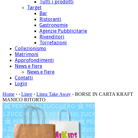
Tutti i prodotti
Target
Bar
Ristoranti
Gastronomie
Agenzie Pubblicitarie
Rivenditori
Torrefazioni
Collezionismo
Matrimoni
Approfondimenti
News e fiere
News e fiere
Contatti
Login
Home
›
›
Linee
›
Linea Take Away
› BORSE IN CARTA KRAFT
MANICO RITORTO