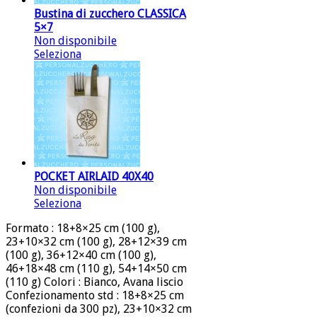
Bustina di zucchero CLASSICA
5×7
Non disponibile
Seleziona
POCKET AIRLAID 40X40
Non disponibile
Seleziona
Formato : 18+8×25 cm (100 g),
23+10×32 cm (100 g), 28+12×39 cm
(100 g), 36+12×40 cm (100 g),
46+18×48 cm (110 g), 54+14×50 cm
(110 g) Colori : Bianco, Avana liscio
Confezionamento std : 18+8×25 cm
(confezioni da 300 pz), 23+10×32 cm