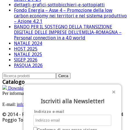
dettagli-grafici-sottobicchieri-e-sottopiatti
Fondo Energia – Asse 4 – Promozione della low
carbon economy nei territori e nel sistema produttivo
– Azione 4.2.1
BANDO PER IL SOSTEGNO DELLA TRANSIZIONE
DIGITALE DELLE IMPRESE DELL’EMILIA-ROMAGNA –
Personal connection in a 4.0 world
NATALE 2024
HOST 2025
NATALE 2025
SIGEP 2026
PASQUA 2026
Catalogo
Download PDF
Per informazioni:
Tel: +39 0541 629284
Iscriviti alla Newsletter!
E-mail:
info@personalzucchero.com
Indirizzo e-mail
© 2014 - Personal Zucchero srl - Piazza Allende, 1 - 47824
Poggio Torriana (RN)
Confermo di aver preso visione