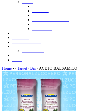
Target
Bar
Ristoranti
Gastronomie
Agenzie Pubblicitarie
Rivenditori
Torrefazioni
Collezionismo
Matrimoni
Approfondimenti
News e fiere
News e fiere
Contatti
Login
Home
›
›
Target
›
Bar
› ACETO BALSAMICO