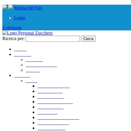
Mappa del Sito
Login
0 elementi
Ricerca per:
Home
Azienda
Azienda
Organigramma
Servizi
Prodotti
Linee
Linea Zucchero
Linea Dolce
Linea Tavola
Linea Take Away
Linea Eventi
Linea Bio
Linea Compostabile
Linea Anonima
Tutti i prodotti